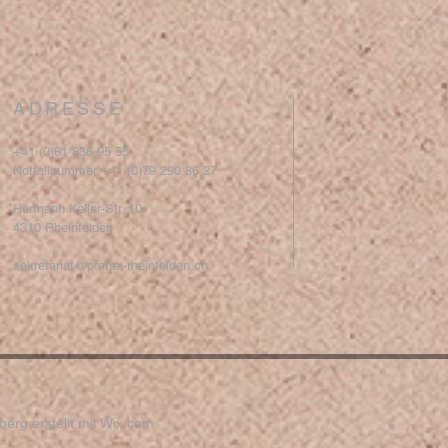
ADRESSE
+41 (0)61 836 95 55
Notfallnummer +41 (0)79 290 86 27
Hermann Keller-Str. 10
4310 Rheinfelden
sekretariat@pfarrei-rheinfelden.ch
erg erstellt mit
Wix.com