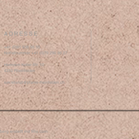
ADRESSE
+41 (0)61 836 95 55
Notfallnummer +41 (0)79 290 86 27
Hermann Keller-Str. 10
4310 Rheinfelden
sekretariat@pfarrei-rheinfelden.ch
erg erstellt mit
Wix.com