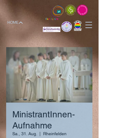
HOME
MinistrantInnen-
Aufnahme
Sa., 31. Aug.
  |  
Rheinfelden