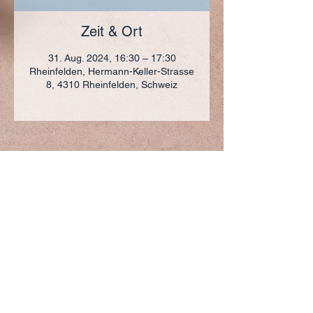
Zeit & Ort
31. Aug. 2024, 16:30 – 17:30
Rheinfelden, Hermann-Keller-Strasse
8, 4310 Rheinfelden, Schweiz
ADRESSE
+41 (0)61 836 95 55
Notfallnummer
+41 (0)79 290 86 27
Hermann Keller-Str. 10
4310 Rheinfelden
sekretariat@pfarrei-rheinfelden.ch
Impressum
Datenschutz
© 2023 Pfarrei Rheinfelden-Magden-Olsberg erstellt
mit
Wix.com