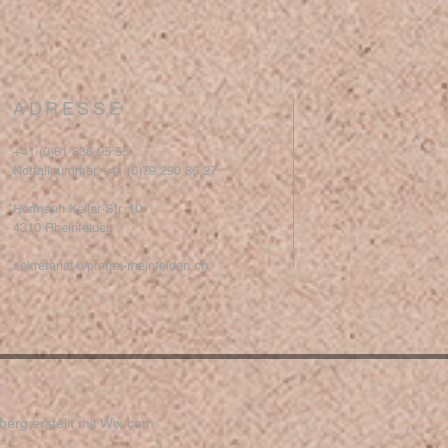
ADRESSE
+41 (0)61 836 95 55
Notfallnummer +41 (0)79 290 86 27
Hermann Keller-Str. 10
4310 Rheinfelden
sekretariat@pfarrei-rheinfelden.ch
erg erstellt mit
Wix.com