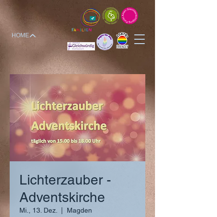
HOME
Lichterzauber -
Adventskirche
Mi., 13. Dez.
  |  
Magden