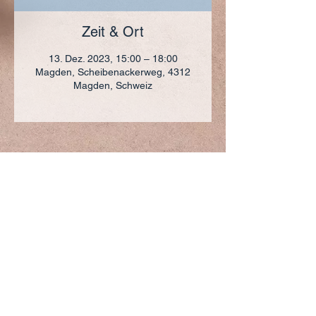
Zeit & Ort
13. Dez. 2023, 15:00 – 18:00
Magden, Scheibenackerweg, 4312
Magden, Schweiz
ADRESSE
+41 (0)61 836 95 55
Notfallnummer
+41 (0)79 290 86 27
Hermann Keller-Str. 10
4310 Rheinfelden
sekretariat@pfarrei-rheinfelden.ch
Impressum
Datenschutz
© 2023 Pfarrei Rheinfelden-Magden-Olsberg erstellt
mit
Wix.com