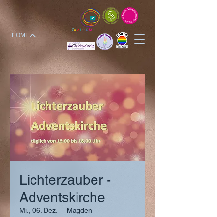
HOME
Lichterzauber -
Adventskirche
Mi., 06. Dez.
  |  
Magden