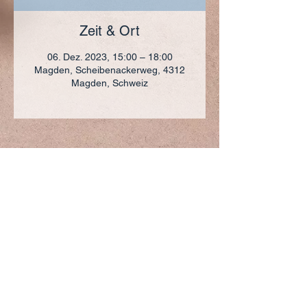
Zeit & Ort
06. Dez. 2023, 15:00 – 18:00
Magden, Scheibenackerweg, 4312
Magden, Schweiz
ADRESSE
+41 (0)61 836 95 55
Notfallnummer
+41 (0)79 290 86 27
Hermann Keller-Str. 10
4310 Rheinfelden
sekretariat@pfarrei-rheinfelden.ch
Impressum
Datenschutz
© 2023 Pfarrei Rheinfelden-Magden-Olsberg erstellt
mit
Wix.com