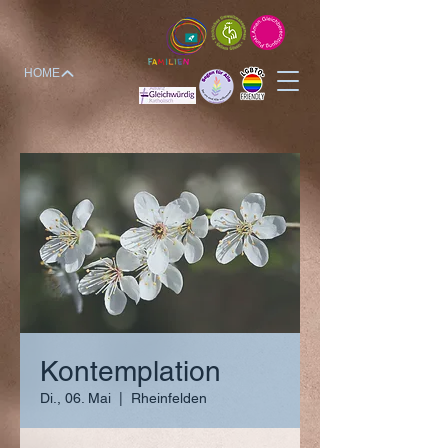
HOME
Kontemplation
Di., 06. Mai
  |  
Rheinfelden