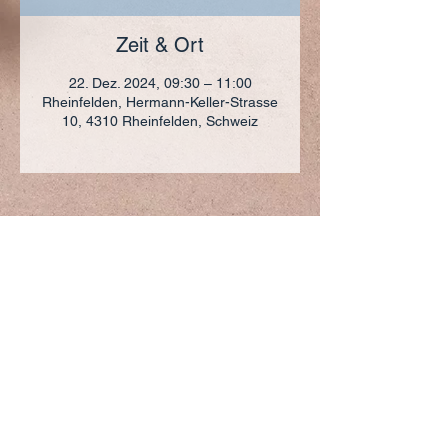
Zeit & Ort
22. Dez. 2024, 09:30 – 11:00
Rheinfelden, Hermann-Keller-Strasse
10, 4310 Rheinfelden, Schweiz
ADRESSE
+41 (0)61 836 95 55
Notfallnummer
+41 (0)79 290 86 27
Hermann Keller-Str. 10
4310 Rheinfelden
sekretariat@pfarrei-rheinfelden.ch
Impressum
Datenschutz
© 2023 Pfarrei Rheinfelden-Magden-Olsberg erstellt
mit
Wix.com