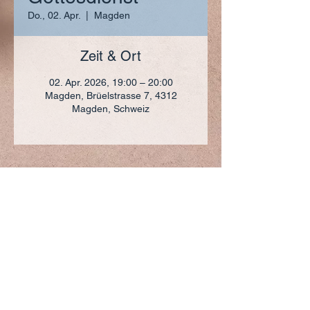
Do., 02. Apr.
  |  
Magden
Zeit & Ort
02. Apr. 2026, 19:00 – 20:00
Magden, Brüelstrasse 7, 4312
Magden, Schweiz
ADRESSE
+41 (0)61 836 95 55
Notfallnummer
+41 (0)79 290 86 27
Hermann Keller-Str. 10
4310 Rheinfelden
sekretariat@pfarrei-rheinfelden.ch
Impressum
Datenschutz
© 2023 Pfarrei Rheinfelden-Magden-Olsberg erstellt