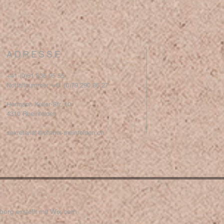
ADRESSE
+41 (0)61 836 95 55
Notfallnummer +41 (0)79 290 86 27
Hermann Keller-Str. 10
4310 Rheinfelden
sekretariat@pfarrei-rheinfelden.ch
erg erstellt mit
Wix.com