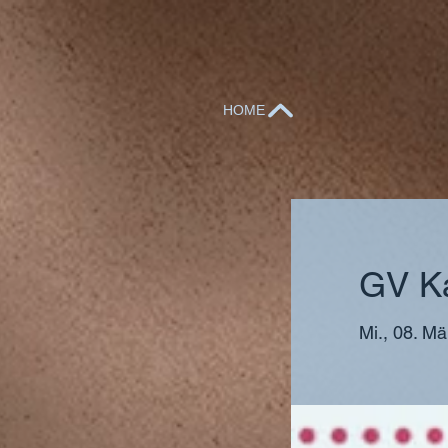
HOME
GV Ka
Mi., 08. Mä