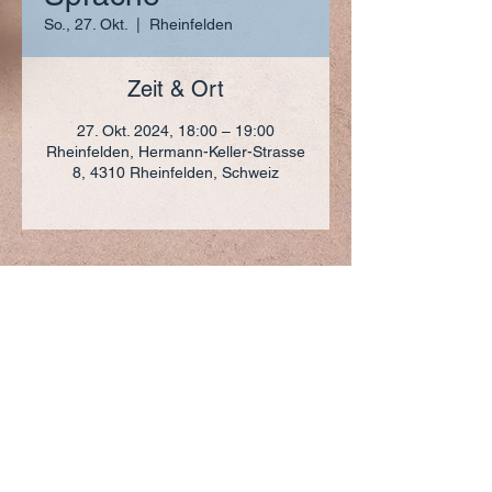
So., 27. Okt.
  |  
Rheinfelden
Zeit & Ort
27. Okt. 2024, 18:00 – 19:00
Rheinfelden, Hermann-Keller-Strasse
8, 4310 Rheinfelden, Schweiz
ADRESSE
+41 (0)61 836 95 55
Notfallnummer
+41 (0)79 290 86 27
Hermann Keller-Str. 10
4310 Rheinfelden
sekretariat@pfarrei-rheinfelden.ch
Impressum
Datenschutz
© 2023 Pfarrei Rheinfelden-Magden-Olsberg erstellt