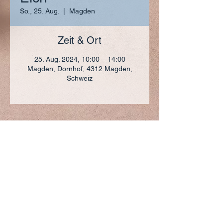
So., 25. Aug.
  |  
Magden
Zeit & Ort
25. Aug. 2024, 10:00 – 14:00
Magden, Dornhof, 4312 Magden,
Schweiz
ADRESSE
+41 (0)61 836 95 55
Notfallnummer
+41 (0)79 290 86 27
Hermann Keller-Str. 10
4310 Rheinfelden
sekretariat@pfarrei-rheinfelden.ch
Impressum
Datenschutz
© 2023 Pfarrei Rheinfelden-Magden-Olsberg erstellt