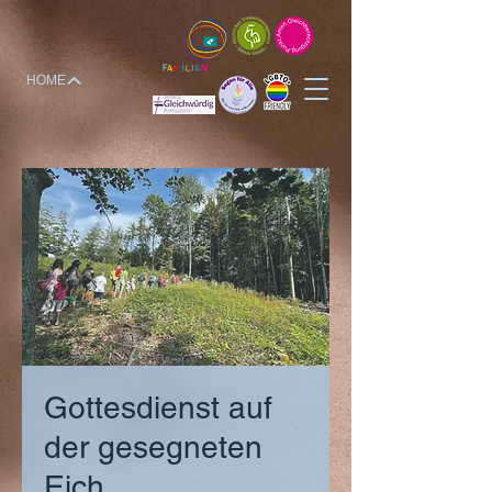
HOME
Gottesdienst auf
der gesegneten
Eich