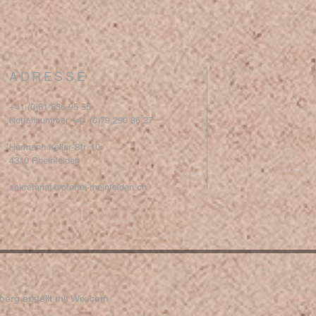
ADRESSE
+41 (0)61 836 95 55
Notfallnummer +41 (0)79 290 86 27
Hermann Keller-Str. 10
4310 Rheinfelden
sekretariat@pfarrei-rheinfelden.ch
erg erstellt mit
Wix.com