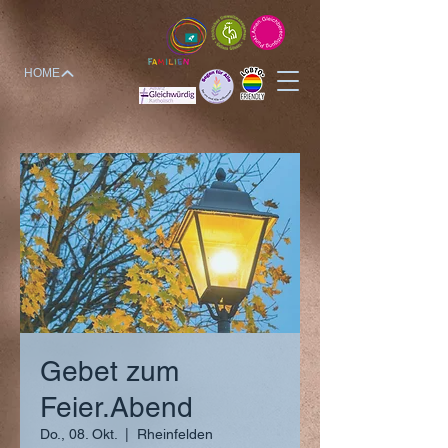
HOME
Gebet zum
Feier.Abend
Do., 08. Okt.
  |  
Rheinfelden