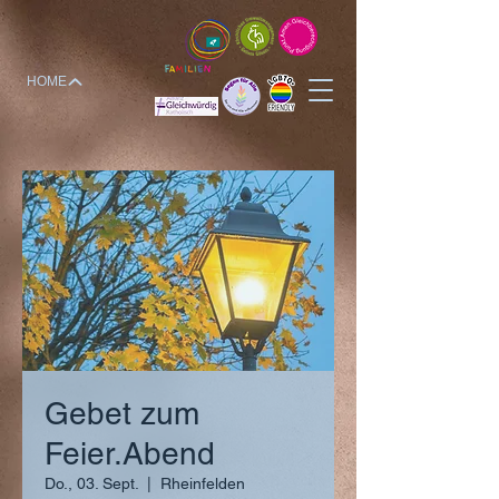
HOME
Gebet zum
Feier.Abend
Do., 03. Sept.
  |  
Rheinfelden