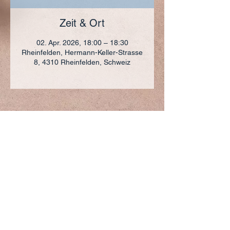
Zeit & Ort
02. Apr. 2026, 18:00 – 18:30
Rheinfelden, Hermann-Keller-Strasse
8, 4310 Rheinfelden, Schweiz
ADRESSE
+41 (0)61 836 95 55
Notfallnummer
+41 (0)79 290 86 27
Hermann Keller-Str. 10
4310 Rheinfelden
sekretariat@pfarrei-rheinfelden.ch
Impressum
Datenschutz
© 2023 Pfarrei Rheinfelden-Magden-Olsberg erstellt
mit
Wix.com