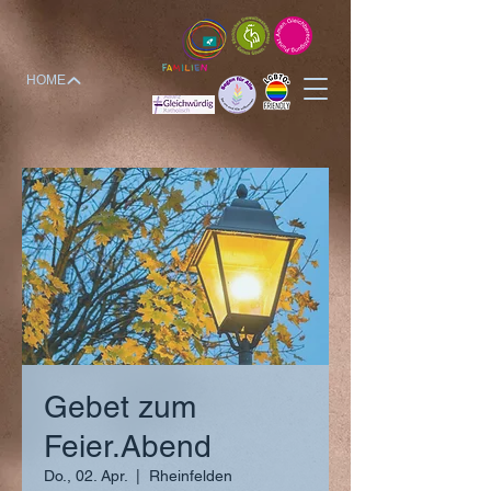
HOME
Gebet zum
Feier.Abend
Do., 02. Apr.
  |  
Rheinfelden