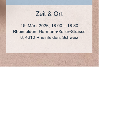
Zeit & Ort
19. März 2026, 18:00 – 18:30
Rheinfelden, Hermann-Keller-Strasse
8, 4310 Rheinfelden, Schweiz
ADRESSE
+41 (0)61 836 95 55
Notfallnummer
+41 (0)79 290 86 27
Hermann Keller-Str. 10
4310 Rheinfelden
sekretariat@pfarrei-rheinfelden.ch
Impressum
Datenschutz
© 2023 Pfarrei Rheinfelden-Magden-Olsberg erstellt
mit
Wix.com