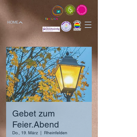
HOME
Gebet zum
Feier.Abend
Do., 19. März
  |  
Rheinfelden