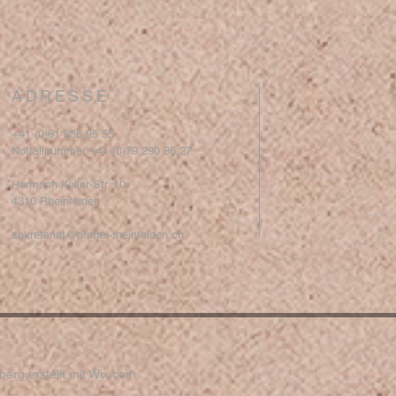
ADRESSE
+41 (0)61 836 95 55
Notfallnummer +41 (0)79 290 86 27
Hermann Keller-Str. 10
4310 Rheinfelden
sekretariat@pfarrei-rheinfelden.ch
erg erstellt mit
Wix.com