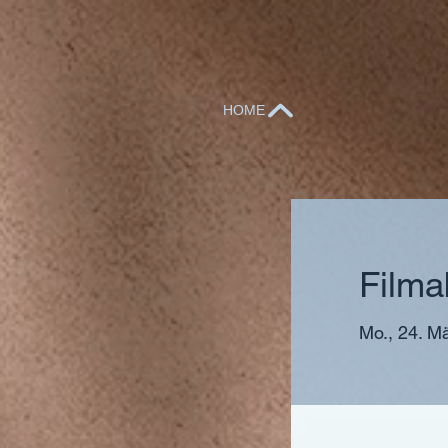
HOME
Film
Mo., 24. M