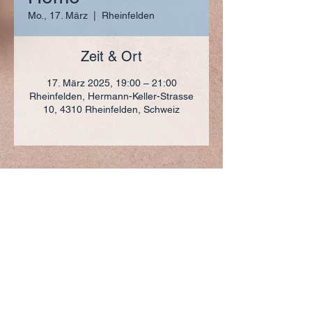
Mo., 17. März
  |  
Rheinfelden
Zeit & Ort
17. März 2025, 19:00 – 21:00
Rheinfelden, Hermann-Keller-Strasse
10, 4310 Rheinfelden, Schweiz
ADRESSE
+41 (0)61 836 95 55
Notfallnummer
+41 (0)79 290 86 27
Hermann Keller-Str. 10
4310 Rheinfelden
sekretariat@pfarrei-rheinfelden.ch
Impressum
Datenschutz
© 2023 Pfarrei Rheinfelden-Magden-Olsberg erstellt