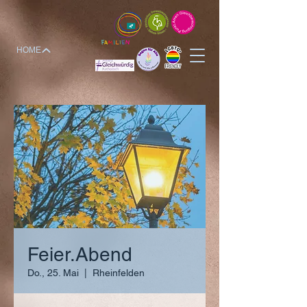
HOME
Feier.Abend
Do., 25. Mai
  |  
Rheinfelden