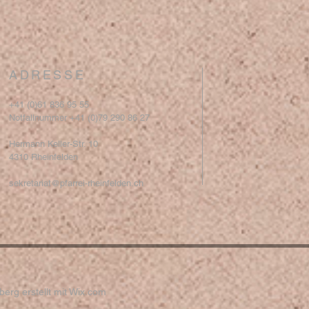
ADRESSE
+41 (0)61 836 95 55
Notfallnummer +41 (0)79 290 86 27
Hermann Keller-Str. 10
4310 Rheinfelden
sekretariat@pfarrei-rheinfelden.ch
erg erstellt mit
Wix.com