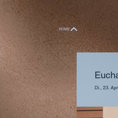
HOME
Euchar
Di., 23. Apr