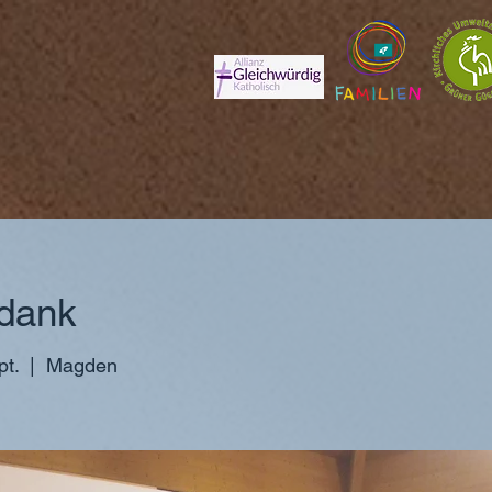
dank
pt.
  |  
Magden