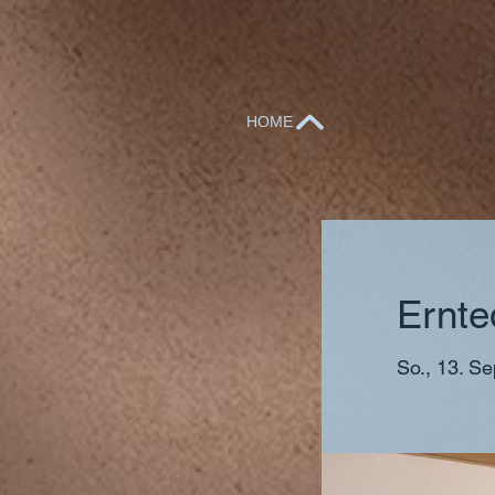
HOME
Ernte
So., 13. Se