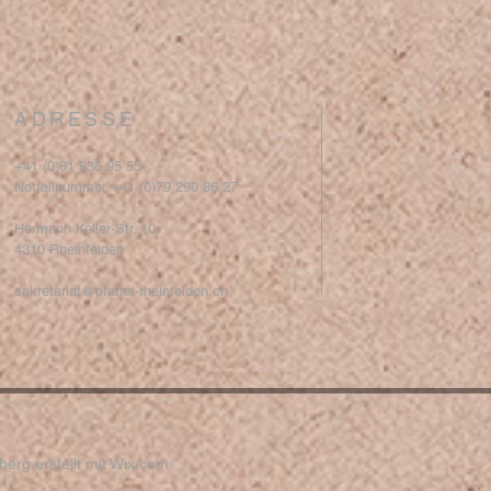
ADRESSE
+41 (0)61 836 95 55
Notfallnummer +41 (0)79 290 86 27
Hermann Keller-Str. 10
4310 Rheinfelden
sekretariat@pfarrei-rheinfelden.ch
erg erstellt mit
Wix.com