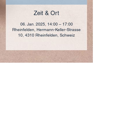
Zeit & Ort
06. Jan. 2025, 14:00 – 17:00
Rheinfelden, Hermann-Keller-Strasse
10, 4310 Rheinfelden, Schweiz
ADRESSE
+41 (0)61 836 95 55
Notfallnummer
+41 (0)79 290 86 27
Hermann Keller-Str. 10
4310 Rheinfelden
sekretariat@pfarrei-rheinfelden.ch
Impressum
Datenschutz
© 2023 Pfarrei Rheinfelden-Magden-Olsberg erstellt
mit
Wix.com