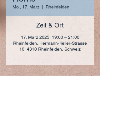
Mo., 17. März
  |  
Rheinfelden
Zeit & Ort
17. März 2025, 19:00 – 21:00
Rheinfelden, Hermann-Keller-Strasse
10, 4310 Rheinfelden, Schweiz
ADRESSE
+41 (0)61 836 95 55
Notfallnummer
+41 (0)79 290 86 27
Hermann Keller-Str. 10
4310 Rheinfelden
sekretariat@pfarrei-rheinfelden.ch
Impressum
Datenschutz
© 2023 Pfarrei Rheinfelden-Magden-Olsberg erstellt